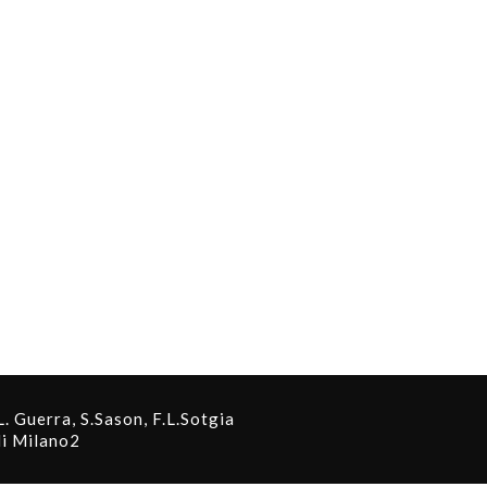
L. Guerra, S.Sason, F.L.Sotgia
di Milano2